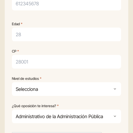
Sobre ti
Edad
*
CP
*
Nivel de estudios
*
¿Qué oposición te interesa?
*
Tu oposición