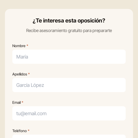
¿Te interesa esta oposición?
Recibe asesoramiento gratuito para prepararte
Tus datos
Nombre
*
Apellidos
*
Email
*
Teléfono
*